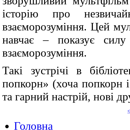
зворушливий мультфільм
історію про незвичай
взаєморозуміння. Цей мул
навчає ‒ показує силу
взаєморозуміння.
Такі зустрічі в бібліо
попкорн» (хоча попкорн і
та гарний настрій, нові др
<
Головна