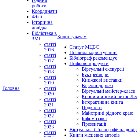
Години
роботи
Координати
Філії
Історична
довідка
Бібліотека в
Користувачам
ЗМІ
статті
Статут МЦБС
2016
Правила користування
статті
Бібліограф рекомендує
2017
Цифрові продукти
статті
Віртуальні екскурсії
2018
Буктрейлери
статті
Книжкові виставки
2019
Відеоподорожі
Головна
статті
Віртуальні майстер-класи
2020
Кропивницький читає Ле
статті
Інтерактивна книга
2021
Подкасти
статті
Майстрині рідного краю
2022
Інфомозаїка
статті
Презентації
2023
Віртуальна бібліографічна довід
статті
Книги місцевих авторів