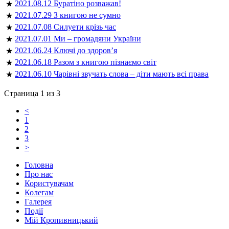
2021.08.12 Буратіно розважав!
★
2021.07.29 З книгою не сумно
★
2021.07.08 Силуети крізь час
★
2021.07.01 Ми – громадяни України
★
2021.06.24 Ключі до здоров’я
★
2021.06.18 Разом з книгою пізнаємо світ
★
2021.06.10 Чарівні звучать слова – діти мають всі права
★
Страница 1 из 3
<
1
2
3
>
Головна
Про нас
Користувачам
Колегам
Галерея
Події
Мій Кропивницький