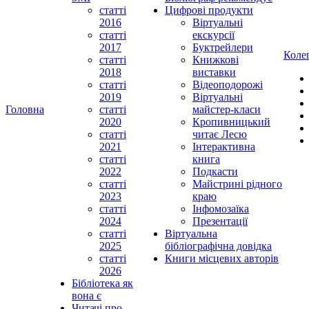
статті
Цифрові продукти
2016
Віртуальні
статті
екскурсії
2017
Буктрейлери
Коле
статті
Книжкові
2018
виставки
статті
Відеоподорожі
2019
Віртуальні
Головна
статті
майстер-класи
2020
Кропивницький
статті
читає Лесю
2021
Інтерактивна
статті
книга
2022
Подкасти
статті
Майстрині рідного
2023
краю
статті
Інфомозаїка
2024
Презентації
статті
Віртуальна
2025
бібліографічна довідка
статті
Книги місцевих авторів
2026
Бібліотека як
вона є
Читачі про