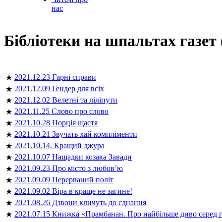
нас
Бібліотеки на шпальтах газет 
2021.12.23 Гарні справи
★
2021.12.09 Гендер для всіх
★
2021.12.02 Велетні та ліліпути
★
2021.11.25 Слово про слово
★
2021.10.28 Порція щастя
★
2021.10.21 Звучать хай компліменти
★
2021.10.14. Кращий джура
★
2021.10.07 Нащадки козака Завади
★
2021.09.23 Про місто з любов’ю
★
2021.09.09 Перерваний політ
★
2021.09.02 Віра в краще не загине!
★
2021.08.26 Дзвони кличуть до єднання
★
2021.07.15 Книжка «Прамбанан. Про найбільше диво серед г
★