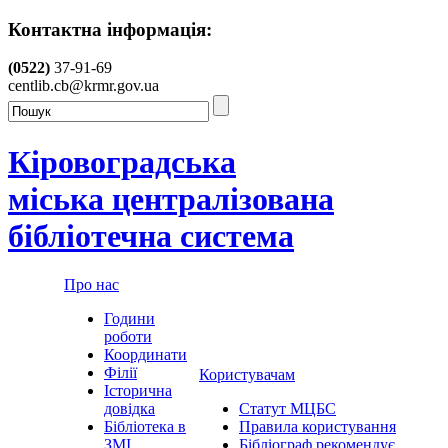
Контактна інформація:
(0522)
37-91-69
centlib.cb@krmr.gov.ua
Кіровоградська
міська централізована
бібліотечна система
Про нас
Години
роботи
Координати
Філії
Користувачам
Історична
довідка
Статут МЦБС
Бібліотека в
Правила користування
ЗМІ
Бібліограф рекомендує