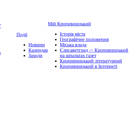
Мій Кропивницький
"
Історія міста
Події
Географічне положення
Новини
Міська влада
Календар
Єлисаветград -> Кропивницький
з
Заходи
на шпальтах газет
Кропивницький літературний
Кропивницький в Інтернеті