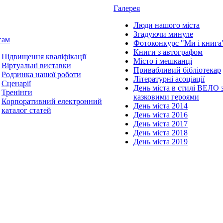
Галерея
Люди нашого міста
Згадуючи минуле
гам
Фотоконкурс "Ми і книга
Книги з автографом
Підвищення кваліфікації
Місто і мешканці
Віртуальні виставки
Привабливий бібліотекар
Родзинка нашої роботи
Літературні асоціації
Сценарії
День міста в стилі ВЕЛО 
Тренінги
казковими героями
Корпоративний електронний
День міста 2014
каталог статей
День міста 2016
День міста 2017
День міста 2018
День міста 2019