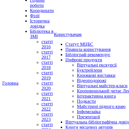
Години
роботи
Координати
Філії
Історична
довідка
Бібліотека в
Користувачам
ЗМІ
статті
Статут МЦБС
2016
Правила користування
статті
Бібліограф рекомендує
2017
Цифрові продукти
статті
Віртуальні екскурсії
2018
Буктрейлери
статті
Книжкові виставки
2019
Відеоподорожі
Головна
статті
Віртуальні майстер-класи
2020
Кропивницький читає Ле
статті
Інтерактивна книга
2021
Подкасти
статті
Майстрині рідного краю
2022
Інфомозаїка
статті
Презентації
2023
Віртуальна бібліографічна довід
статті
Книги місцевих авторів