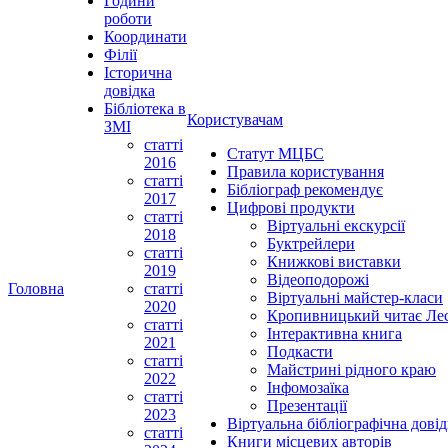
Години
роботи
Координати
Філії
Історична
довідка
Бібліотека в
Користувачам
ЗМІ
статті
Статут МЦБС
2016
Правила користування
статті
Бібліограф рекомендує
2017
Цифрові продукти
статті
Віртуальні екскурсії
2018
Буктрейлери
статті
Книжкові виставки
2019
Відеоподорожі
Головна
статті
Віртуальні майстер-класи
2020
Кропивницький читає Ле
статті
Інтерактивна книга
2021
Подкасти
статті
Майстрині рідного краю
2022
Інфомозаїка
статті
Презентації
2023
Віртуальна бібліографічна довід
статті
Книги місцевих авторів