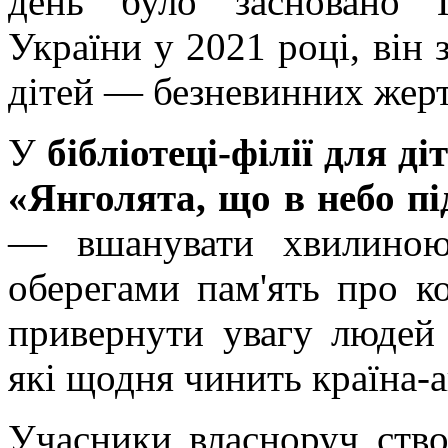
день було засновано 
України у 2021 році, він
дітей — безневинних жертв
У
бібліотеці-філії для д
«Янголята, що в небо пі
— вшанувати хвилиною
оберегами пам'ять про к
привернути увагу людей 
які щодня чинить країна-а
Учасники власноруч ство