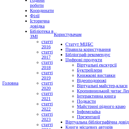
Години
роботи
Координати
Філії
Історична
довідка
Бібліотека в
Користувачам
ЗМІ
статті
Статут МЦБС
2016
Правила користування
статті
Бібліограф рекомендує
2017
Цифрові продукти
статті
Віртуальні екскурсії
2018
Буктрейлери
статті
Книжкові виставки
2019
Відеоподорожі
Головна
статті
Віртуальні майстер-класи
2020
Кропивницький читає Ле
статті
Інтерактивна книга
2021
Подкасти
статті
Майстрині рідного краю
2022
Інфомозаїка
статті
Презентації
2023
Віртуальна бібліографічна довід
статті
Книги місцевих авторів