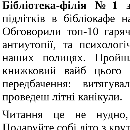
Бібліотека-філія №1
за
підлітків в бібліокафе 
Обговорили топ-10 гаряч
антиутопії, та психологі
наших полицях. Пройшл
книжковий вайб цього 
передбачення: витягува
проведеш літні канікули.
Читання це не нудно,
Подаруйте собі літо з кру