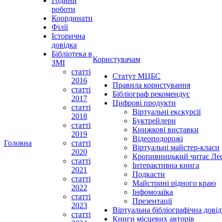
Години
роботи
Координати
Філії
Історична
довідка
Бібліотека в
Користувачам
ЗМІ
статті
Статут МЦБС
2016
Правила користування
статті
Бібліограф рекомендує
2017
Цифрові продукти
статті
Віртуальні екскурсії
2018
Буктрейлери
статті
Книжкові виставки
2019
Відеоподорожі
Головна
статті
Віртуальні майстер-класи
2020
Кропивницький читає Ле
статті
Інтерактивна книга
2021
Подкасти
статті
Майстрині рідного краю
2022
Інфомозаїка
статті
Презентації
2023
Віртуальна бібліографічна довід
статті
Книги місцевих авторів