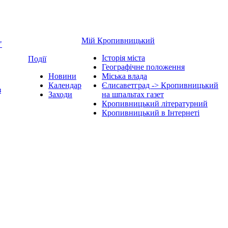
Мій Кропивницький
"
Історія міста
Події
Географічне положення
Новини
Міська влада
Календар
Єлисаветград -> Кропивницький
з
Заходи
на шпальтах газет
Кропивницький літературний
Кропивницький в Інтернеті