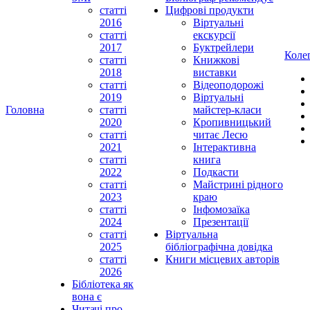
статті
Цифрові продукти
2016
Віртуальні
статті
екскурсії
2017
Буктрейлери
Коле
статті
Книжкові
2018
виставки
статті
Відеоподорожі
2019
Віртуальні
Головна
статті
майстер-класи
2020
Кропивницький
статті
читає Лесю
2021
Інтерактивна
статті
книга
2022
Подкасти
статті
Майстрині рідного
2023
краю
статті
Інфомозаїка
2024
Презентації
статті
Віртуальна
2025
бібліографічна довідка
статті
Книги місцевих авторів
2026
Бібліотека як
вона є
Читачі про