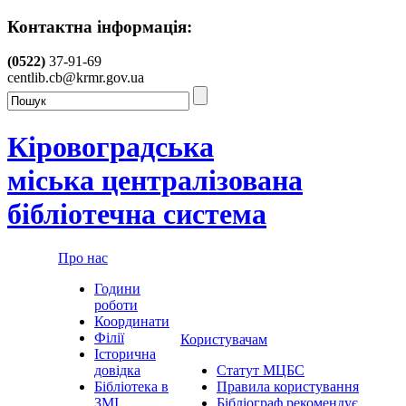
Контактна інформація:
(0522)
37-91-69
centlib.cb@krmr.gov.ua
Кіровоградська
міська централізована
бібліотечна система
Про нас
Години
роботи
Координати
Філії
Користувачам
Історична
довідка
Статут МЦБС
Бібліотека в
Правила користування
ЗМІ
Бібліограф рекомендує