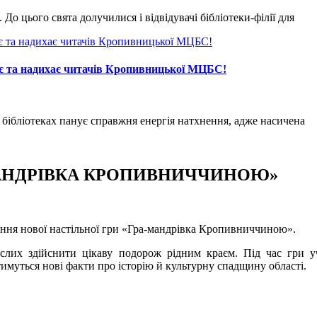
До цього свята долучилися і відвідувачі бібліотеки-філії для
є та надихає читачів Кропивницької МЦБС!
У бібліотеках панує справжня енергія натхнення, адже насичена
-МАНДРІВКА КРОПИВНИЧЧИНОЮ»
ння нової настільної гри «Гра-мандрівка Кропивниччиною».
рослих здійснити цікаву подорож рідним краєм. Під час гри у
имуться нові факти про історію й культурну спадщину області.