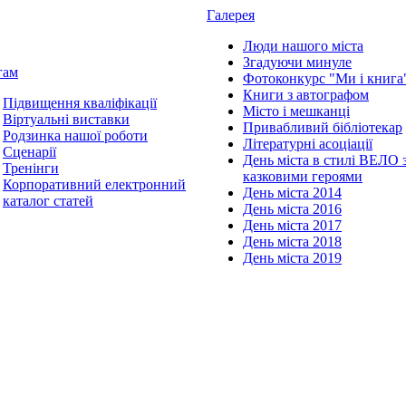
Галерея
Люди нашого міста
Згадуючи минуле
гам
Фотоконкурс "Ми і книга
Книги з автографом
Підвищення кваліфікації
Місто і мешканці
Віртуальні виставки
Привабливий бібліотекар
Родзинка нашої роботи
Літературні асоціації
Сценарії
День міста в стилі ВЕЛО 
Тренінги
казковими героями
Корпоративний електронний
День міста 2014
каталог статей
День міста 2016
День міста 2017
День міста 2018
День міста 2019