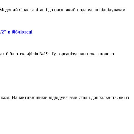
Медовий Спас завітав і до нас», який подарував відвідувачам
2" в бібліотеці
х бібліотека-філія №19. Тут організували показ нового
іхом. Найактивнішими відвідувачами стали дошкільнята, які із