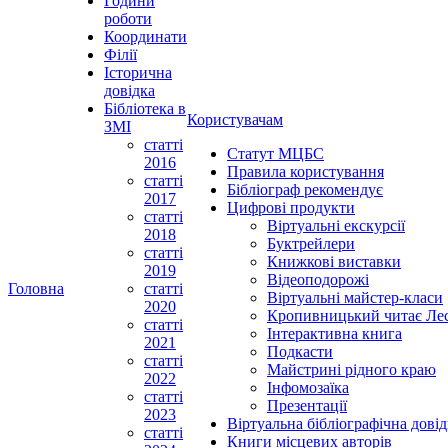
Години
роботи
Координати
Філії
Історична
довідка
Бібліотека в
Користувачам
ЗМІ
статті
Статут МЦБС
2016
Правила користування
статті
Бібліограф рекомендує
2017
Цифрові продукти
статті
Віртуальні екскурсії
2018
Буктрейлери
статті
Книжкові виставки
2019
Відеоподорожі
Головна
статті
Віртуальні майстер-класи
2020
Кропивницький читає Ле
статті
Інтерактивна книга
2021
Подкасти
статті
Майстрині рідного краю
2022
Інфомозаїка
статті
Презентації
2023
Віртуальна бібліографічна довід
статті
Книги місцевих авторів