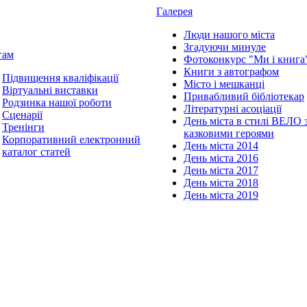
Галерея
Люди нашого міста
Згадуючи минуле
гам
Фотоконкурс "Ми і книга
Книги з автографом
Підвищення кваліфікації
Місто і мешканці
Віртуальні виставки
Привабливий бібліотекар
Родзинка нашої роботи
Літературні асоціації
Сценарії
День міста в стилі ВЕЛО 
Тренінги
казковими героями
Корпоративний електронний
День міста 2014
каталог статей
День міста 2016
День міста 2017
День міста 2018
День міста 2019