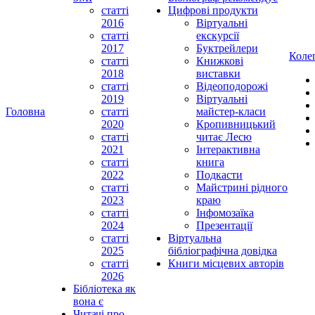
статті
Цифрові продукти
2016
Віртуальні
статті
екскурсії
2017
Буктрейлери
Коле
статті
Книжкові
2018
виставки
статті
Відеоподорожі
2019
Віртуальні
Головна
статті
майстер-класи
2020
Кропивницький
статті
читає Лесю
2021
Інтерактивна
статті
книга
2022
Подкасти
статті
Майстрині рідного
2023
краю
статті
Інфомозаїка
2024
Презентації
статті
Віртуальна
2025
бібліографічна довідка
статті
Книги місцевих авторів
2026
Бібліотека як
вона є
Читачі про