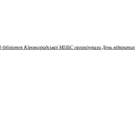
0 бібліотек Кіровоградської МЦБС організували День відкритих