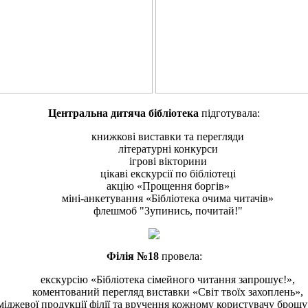
Центральна дитяча бібліотека
підготувала:
книжкові виставки та перегляди
літературні конкурси
ігрові вікторини
цікаві екскурсії по бібліотеці
акцію «Прощення боргів»
міні-анкетування «Бібліотека очима читачів»
флешмоб "Зупинись, почитай!"
Філія №18
провела:
екскурсію «Бібліотека сімейного читання запрошує!»,
коментований перегляд виставки «Світ твоїх захоплень»,
міджевої продукції філії та вручення кожному користувачу брошу