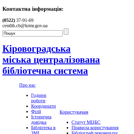
Контактна інформація:
(0522)
37-91-69
centlib.cb@krmr.gov.ua
Кіровоградська
міська централізована
бібліотечна система
Про нас
Години
роботи
Координати
Філії
Користувачам
Історична
довідка
Статут МЦБС
Бібліотека в
Правила користування
ЗМІ
Бібліограф рекомендує