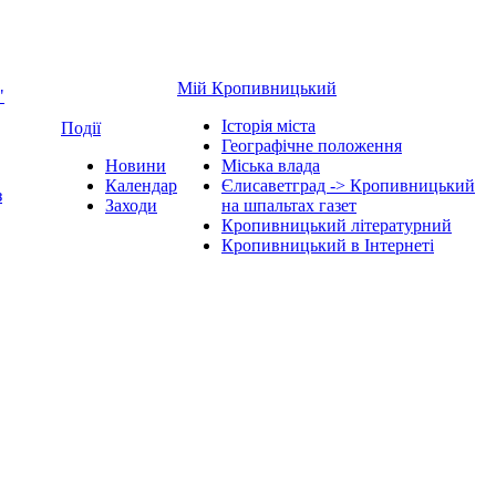
Мій Кропивницький
"
Історія міста
Події
Географічне положення
Новини
Міська влада
Календар
Єлисаветград -> Кропивницький
з
Заходи
на шпальтах газет
Кропивницький літературний
Кропивницький в Інтернеті