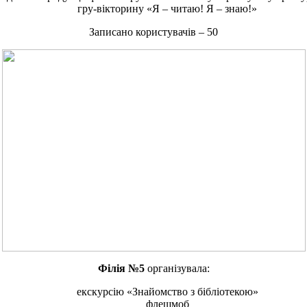
гру-вікторину «Я – читаю! Я – знаю!»
Записано користувачів – 50
Філія №5
організувала:
екскурсію «Знайомство з бібліотекою»
флешмоб