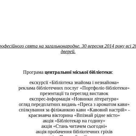
офесійного свята на загальнонародне. 30 вересня 2014 року всі 2
дверей.
Програма
центральної міської бібліотеки
:
екскурсії «Бібліотека знайома і незнайома»
реклама бібліотечних послуг «Портфоліо бібліотеки»
презентації та перегляд виставок
експрес-інформація «Новинки літератури»
огляд передплатних видань «Преса з ароматом кави»
спілкування за філіжанкою кави «Кавовий настрій» -
краєзнавча вікторина «Впізнай рідне місто»
акція «Бібліотекар на годину»
акція «Стань читачем сьогодні»
акція пробачення бібліотечних гріхів