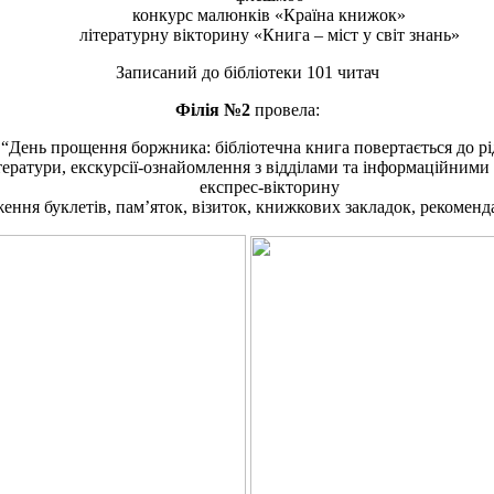
конкурс малюнків «Країна книжок»
літературну вікторину «Книга – міст у світ знань»
Записаний до бібліотеки 101 читач
Філія №2
провела:
 “День прощення боржника: бібліотечна книга повертається до р
тератури, екскурсії-ознайомлення з відділами та інформаційними
експрес-вікторину
ня буклетів, пам’яток, візиток, книжкових закладок, рекомендац